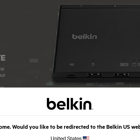
TE
me
our
me
t
air
me. Would you like to be redirected to the Belkin US we
United States