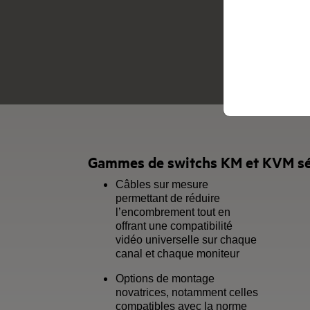
Gammes de switchs KM et KVM séc
Câbles sur mesure
permettant de réduire
l’encombrement tout en
offrant une compatibilité
vidéo universelle sur chaque
canal et chaque moniteur
Options de montage
novatrices, notamment celles
compatibles avec la norme