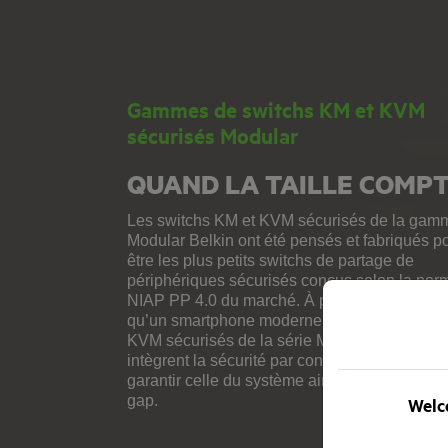
Gammes de switchs KM et KVM
sécurisés Modular
QUAND LA TAILLE COMP
Les switchs KM et KVM sécurisés de la gam
Modular Belkin ont été pensés et fabriqués p
être les plus petits switchs de partage de
périphériques sécurisés conçus selon la nor
NIAP PP 4.0 du marché. À peine plus larges
qu’un smartphone moderne, les switchs KM e
KVM sécurisés de la série Modular Belkin
intègrent la sécurité par construction afin de
garantir celle du système ainsi que l’isolation 
gap.
Welco