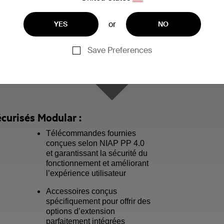
or
YES
NO
Save Preferences
urisés Modular :
Télécommandes fournies
conçues selon NIAP PP 4.0
et garantissant la sécurité du
fonctionnement et améliorant
l’expérience utilisateur
Accessoires conçus
spécifiquement pour offrir des
options d’extension
parfaitement intégrées