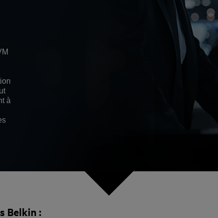
KVM
tion
ut
nt à
es
 Belkin :