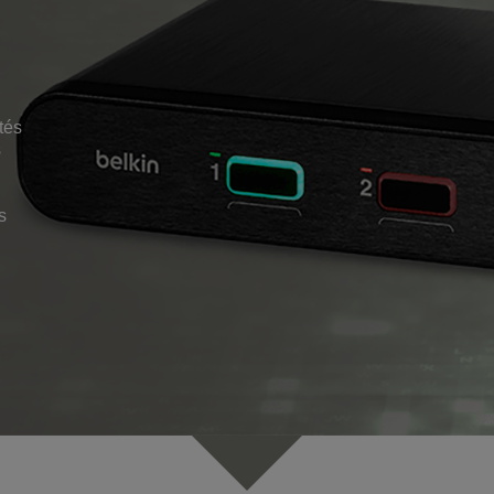
tés
s
s