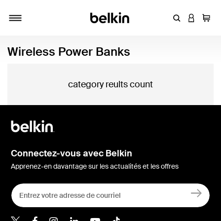
Entrez un mot
CONNEXI
Panie
Activer/désactiver la navigation
Wireless Power Banks
category reults count
Connectez-vous avec Belkin
Apprenez-en davantage sur les actualités et les offres
Belkin Twitter
Belkin Facebook
Belkin Instagram
Belkin LinkedIn
Belkin Youtube
Belkin TikTok