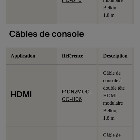
HC-DP6
modulaire
Belkin,
1,8 m
Câbles de console
Application
Référence
Description
Câble de
console à
double tête
F1DN2MOD-
HDMI
HDMI
CC-H06
modulaire
Belkin,
1,8 m
Câble de