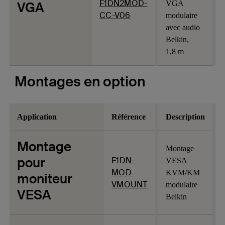
F1DN2MOD-
VGA
VGA
CC-V06
modulaire
avec audio
Belkin,
1,8 m
Montages en option
Application
Référence
Description
Montage
Montage
pour
F1DN-
VESA
MOD-
KVM/KM
moniteur
VMOUNT
modulaire
VESA
Belkin