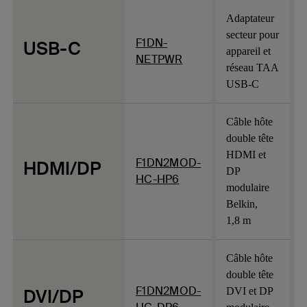
Adaptateur
secteur pour
F1DN-
USB-C
appareil et
NETPWR
réseau TAA
USB-C
Câble hôte
double tête
HDMI et
F1DN2MOD-
HDMI/DP
DP
HC-HP6
modulaire
Belkin,
1,8 m
Câble hôte
double tête
F1DN2MOD-
DVI/DP
DVI et DP