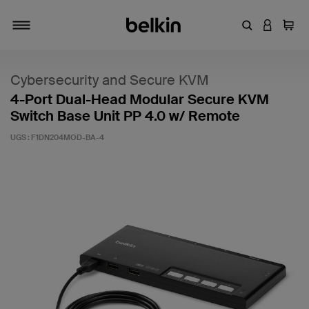
Entrez un mot
CONNEXI
Panie
Activer/désactiver la navigation
Cybersecurity and Secure KVM
4-Port Dual-Head Modular Secure KVM
Switch Base Unit PP 4.0 w/ Remote
UGS :
F1DN204MOD-BA-4