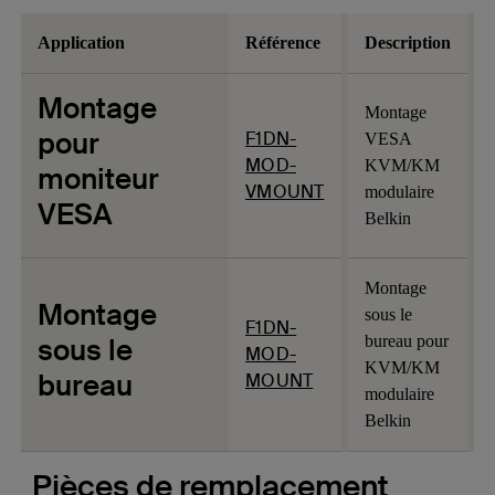
Application
Référence
Description
Montage
Montage
pour
F1DN-
VESA
MOD-
KVM/KM
moniteur
VMOUNT
modulaire
VESA
Belkin
Montage
Montage
sous le
F1DN-
sous le
bureau pour
MOD-
KVM/KM
bureau
MOUNT
modulaire
Belkin
Pièces de remplacement