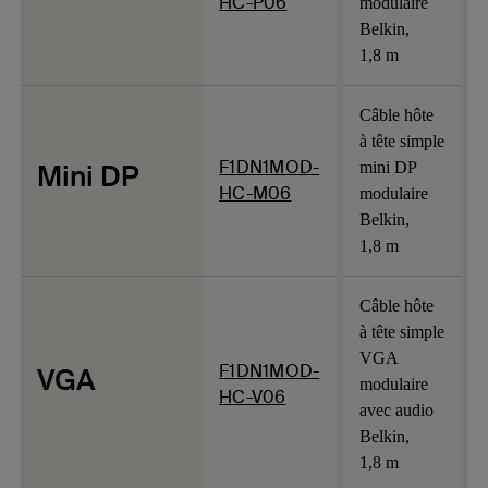
HC-P06
modulaire
Belkin,
1,8 m
Câble hôte
à tête simple
F1DN1MOD-
Mini DP
mini DP
HC-M06
modulaire
Belkin,
1,8 m
Câble hôte
à tête simple
VGA
F1DN1MOD-
VGA
modulaire
HC-V06
avec audio
Belkin,
1,8 m