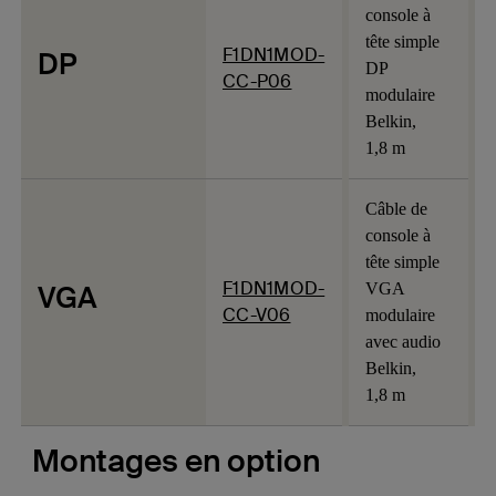
console à
tête simple
F1DN1MOD-
DP
DP
CC-P06
modulaire
Belkin,
1,8 m
Câble de
console à
tête simple
F1DN1MOD-
VGA
VGA
CC-V06
modulaire
avec audio
Belkin,
1,8 m
Montages en option