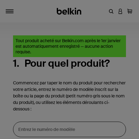
Entrez un mot
CONNEXI
Panie
Activer/désactiver la navigation
Tout produit acheté sur Belkin.com après le 1er janvier
est automatiquement enregistré — aucune action
requise.
1.
Pour quel produit?
Commencez par taper le nom du produit pour rechercher
votre article, entrez le numéro de modèle inscrit sur la
boîte ou la page du produit (petit numéro gris sous le nom
du produit), ou utilisez les éléments déroulants ci-
dessous :