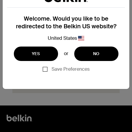
Welcome. Would you like to be
Vous devez remplacer un
redirected to the Belkin US website?
produit sous garantie ?
United States
Complétez le formulaire de demande
d’échange de garantie ici et notre équipe
d’assistance vous contactera rapidement
or
YES
NO
pour vous indiquer la marche à suivre.
Save Preferences
Cliquez ici