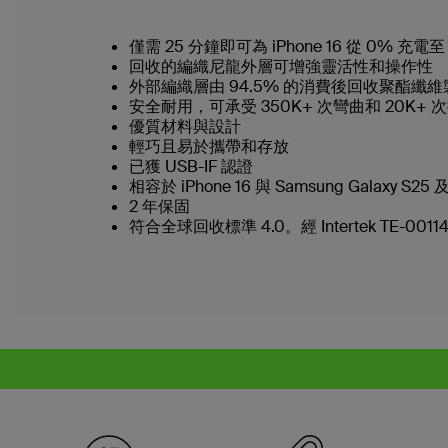
僅需 25 分鐘即可為 iPhone 16 從 0% 充電至
回收的編織尼龍外層可增強靈活性和操作性
外部編織層由 94.5% 的消費後回收聚酯纖
安全耐用，可承受 350K+ 次彎曲和 20K+ 
優質材料與設計
輕巧且易於攜帶和存放
已獲 USB-IF 認證
相容於 iPhone 16 與 Samsung Galaxy S
2 年保固
符合全球回收標準 4.0。經 Intertek TE-0011