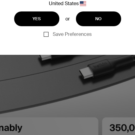
United States
or
YES
NO
Save Preferences