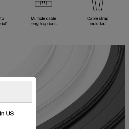
 to
Multiple cable
Cable strap
ial*
length options
included
kin US