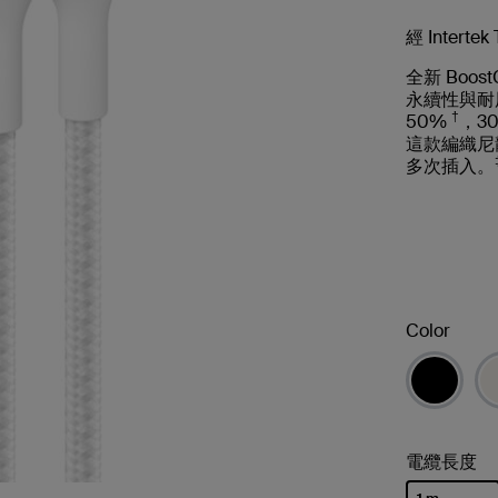
經 Interte
全新 Boost
永續性與耐用度
†
50%
，30
這款編織尼龍
多次插入。
Color
電纜長度