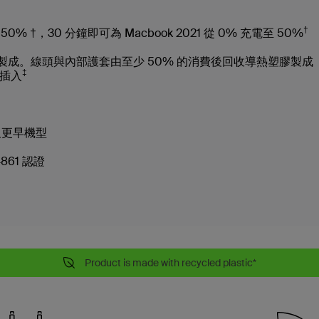
†
 50% †，30 分鐘即可為 Macbook 2021 從 0% 充電至 50%
維製成。線頭與內部護套由至少 50% 的消費後回收導熱塑膠製成
‡
次插入
25 及更早機型
4861 認證
Product is made with recycled plastic*