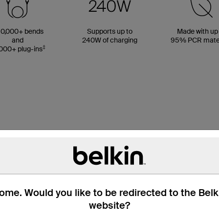
0,000+ bends
Supports up to
Made with up
and
240W of charging
95% PCR mater
‡
000+ plug-ins
me. Would you like to be redirected to the Bel
website?