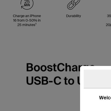
Charge an iPhone
Durability
35
16 from 0-50% in
†
25 minutes
20,
Welco