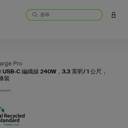
登入您的
arge Pro
轉 USB-C 編織線 240W，3.3 英呎/ 1 公尺，
 條裝
4.5 
MWH2PK