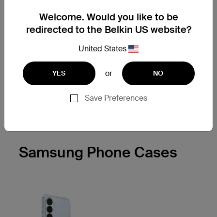
Welcome. Would you like to be
redirected to the Belkin US website?
新
UltraCharge
United States
模組化充電底座，支援 Qi2
25W
or
YES
NO
Save Preferences
Price:
Compare
Samsung Phone Cases