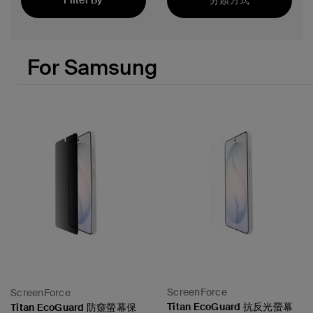
Filter By
分類方式
精選
For Samsung
ScreenForce
ScreenForce
Titan EcoGuard 抗反光螢幕
Titan EcoGuard 防窺螢幕保