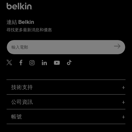
連結 Belkin
尋找更多最新消息和優惠
Belkin Twitter
Belkin Hong Kong Faceboo
Belkin Instagram
Belkin Hong Kong Lin
Belkin Youtube
Belkin TikTok
技術支持
公司資訊
帳號