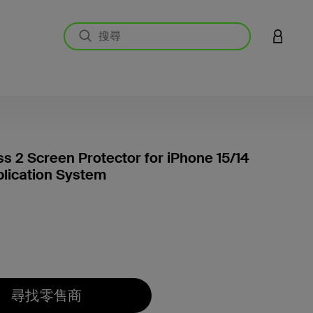
登入您的
ss 2 Screen Protector for iPhone 15/14
plication System
3.7 
尋找零售商