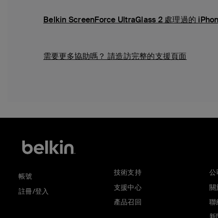
Belkin ScreenForce UltraGlass 2 處理過
需要更多協助嗎？
請造訪完整的支援頁面
技術支持
公
帳號
支援中心
關於
註冊/登入
產品召回
聯
新