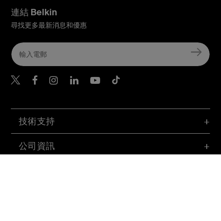
連結 Belkin
尋找更多最新消息和優惠
Belkin Twitter
Belkin Hong Kong Faceboo
Belkin Instagram
Belkin Hong Kong Lin
Belkin Youtube
Belkin TikTok
技術支持
公司資訊
帳號
© Belkin 2026 | All Rights Reserved |
法律
|
Security