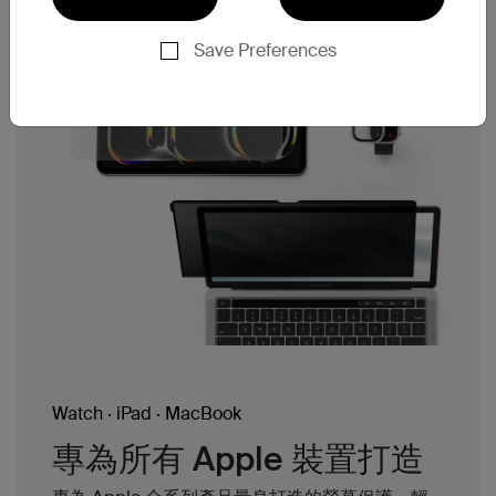
Save Preferences
Watch · iPad · MacBook
專為所有 Apple 裝置打造