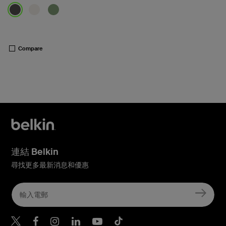
Price:
Compare
連結 Belkin
尋找更多最新消息和優惠
Belkin Twitter
Belkin Hong Kong Faceboo
Belkin Instagram
Belkin Hong Kong Lin
Belkin Youtube
Belkin TikTok