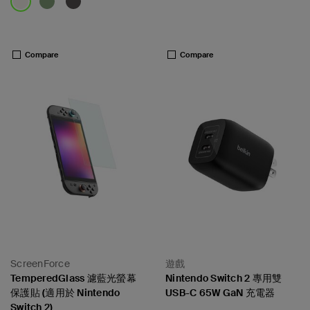
Price:
Price:
Compare
Compare
ScreenForce
遊戲
TemperedGlass 濾藍光螢幕
Nintendo Switch 2 專用雙
保護貼 (適用於 Nintendo
USB-C 65W GaN 充電器
Switch 2)