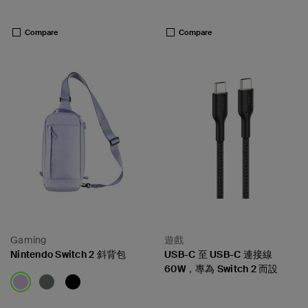
Price:
Price:
Compare
Compare
Gaming
遊戲
Nintendo Switch 2 斜背包
USB-C 至 USB-C 連接線
60W，專為 Switch 2 而設