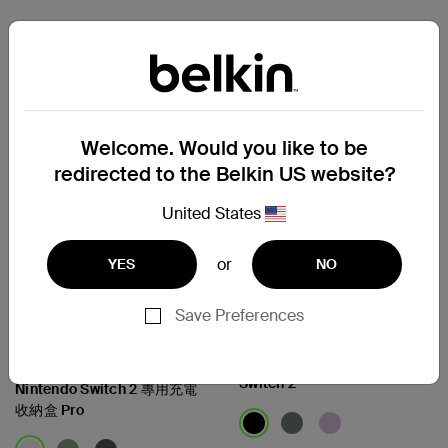
Price:
Price:
Compare
Compare
Welcome. Would you like to be
redirected to the Belkin US website?
United States
or
YES
NO
Save Preferences
Gaming
新
Charging Grip for Nintendo
遊戲
Switch 2
Nintendo Switch 2 專用充電
收納盒 Pro