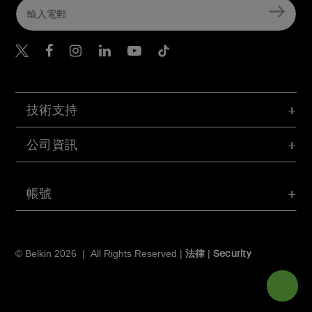
Belkin Twitter
Belkin Hong Kong Faceboo
Belkin Instagram
Belkin Hong Kong Lin
Belkin Youtube
Belkin TikTok
技術支持
公司資訊
帳號
法律
Security
© Belkin 2026 | All Rights Reserved |
|
切換