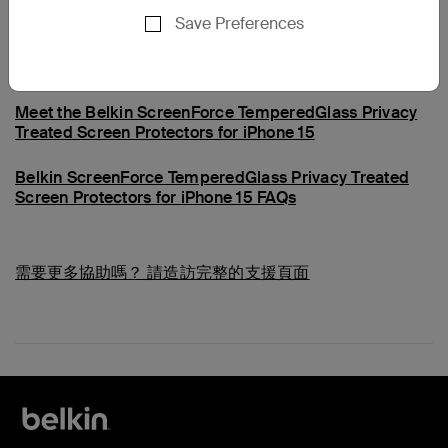
Save Preferences
常見問題
Meet the Belkin ScreenForce TemperedGlass Privacy
Treated Screen Protectors for iPhone 15
Belkin ScreenForce TemperedGlass Privacy Treated
Screen Protectors for iPhone 15 FAQs
需要更多協助嗎？
請造訪完整的支援頁面