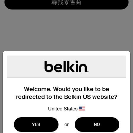
尋找零售商
Welcome. Would you like to be
redirected to the Belkin US website?
United States
or
YES
NO
支援