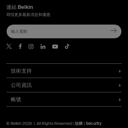
連結 Belkin
尋找更多最新消息和優惠
Belkin Twitter
Belkin Hong Kong Faceboo
Belkin Instagram
Belkin Hong Kong Lin
Belkin Youtube
Belkin TikTok
技術支持
公司資訊
帳號
© Belkin 2026 | All Rights Reserved |
法律
|
Security