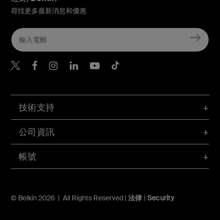
尋找更多最新消息和優惠
Belkin Twitter
Belkin Hong Kong Faceboo
Belkin Instagram
Belkin Hong Kong Lin
Belkin Youtube
Belkin TikTok
技術支持
公司資訊
帳號
© Belkin 2026 | All Rights Reserved |
法律
|
Security