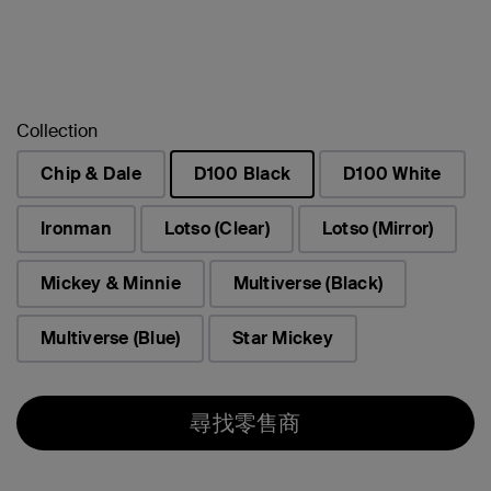
Collection
Chip & Dale
D100 Black
D100 White
已選取
Ironman
Lotso (Clear)
Lotso (Mirror)
Mickey & Minnie
Multiverse (Black)
Multiverse (Blue)
Star Mickey
尋找零售商