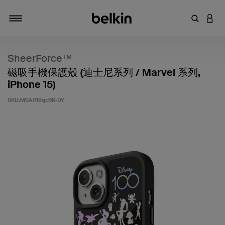
輸入關鍵
登入
切換瀏覽方式
SheerForce™
磁吸手機保護殼 (迪士尼系列 / Marvel 系列,
iPhone 15)
SKU:
MSA016qcBK-DY
4.2 客戶評分（滿分為 5 分）