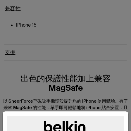
兼容性
iPhone 15
支援
出色的保護性能加上兼容
MagSafe
以 SheerForce™磁吸手機護殼提升您的 iPhone 使用體驗。有了
兼容 MagSafe 的性能，單手即可輕鬆地將 iPhone 貼合安置，且
在任何環境下均可享受更佳觀看體驗。抗紫外線材質可防止變
黃。將手機正面朝下放置時，輕微凸起的護殼邊緣可防止手機螢
幕與相機被刮花，而纖薄輕盈的設計確保不會妨礙手機功能或觸