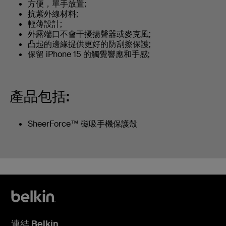
方便，單手放置;
抗紫外線材料;
輕薄設計;
外露端口不會干擾揚聲器或麥克風;
凸起的邊緣提供更好的防刮擦保護;
保留 iPhone 15 的觸覺響應和手感;
產品包括:
SheerForce™ 磁吸手機保護殼
連結 Belkin