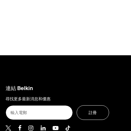
連結 Belkin
尋找更多最新消息和優惠
註冊
Belkin Twitter
Belkin Hong Kong Facebook
Belkin Instagram
Belkin Hong Kong Lin
Belkin Youtube
Belkin TikTok