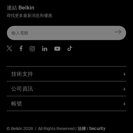
連結 Belkin
尋找更多最新消息和優惠
Belkin Twitter
Belkin Hong Kong Faceboo
Belkin Instagram
Belkin Hong Kong Lin
Belkin Youtube
Belkin TikTok
技術支持
公司資訊
帳號
© Belkin 2026 | All Rights Reserved |
法律
|
Security