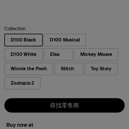
Collection
D100 Black
D100 Musical
已選取
D100 White
Elsa
Mickey Mouse
Winnie the Pooh
Stitch
Toy Story
Zootopia 2
尋找零售商
Buy now at