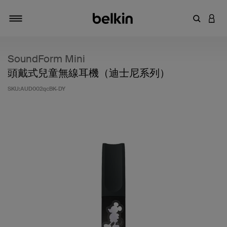
輸入關鍵
登入
切換瀏覽方式
SoundForm Mini
頭戴式兒童無線耳機（迪士尼系列）
SKU:
AUD002qcBK-DY
5 客戶評分（滿分為 5 分）