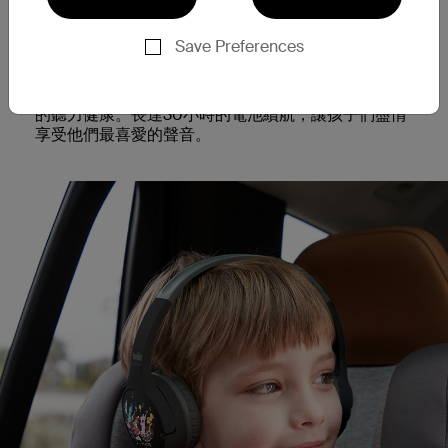
專為兒童設計
Save Preferences
使用高級耳罩讓孩子的耳朵保持舒適和受到保護。
操
作簡單、易於配對，即使是年幼的孩子也能輕鬆使
用。內建85dB*的音量上限，保障兒童長時間聆聽時
的聽力健康。長達30小時的電池續航，讓孩子們盡情
享受他們最喜愛的聲音。