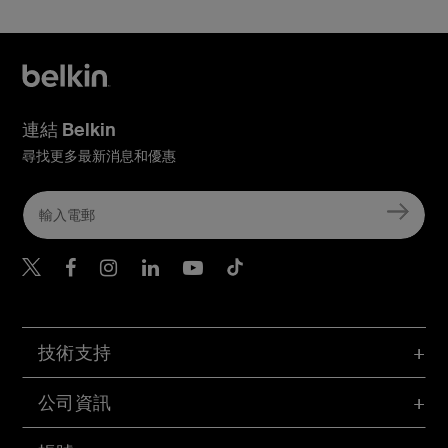
連結 Belkin
尋找更多最新消息和優惠
Belkin Twitter
Belkin Hong Kong Faceboo
Belkin Instagram
Belkin Hong Kong Lin
Belkin Youtube
Belkin TikTok
技術支持
公司資訊