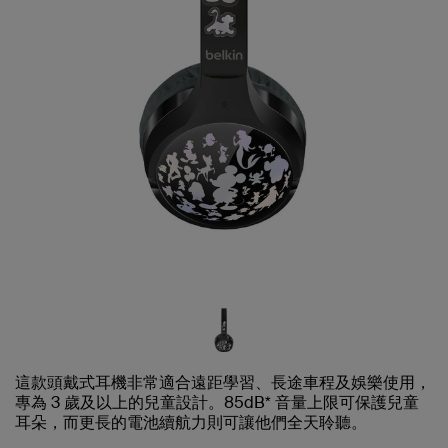
這款頭戴式耳機非常適合遠距學習、長途車程及娛樂使用，
專為 3 歲及以上的兒童設計。85dB* 音量上限可保護兒童
耳朵，而更長的電池續航力則可讓他們全天聆聽。