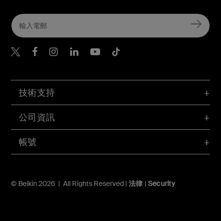
Belkin Twitter
Belkin Hong Kong Faceboo
Belkin Instagram
Belkin Hong Kong Lin
Belkin Youtube
Belkin TikTok
技術支持
公司資訊
帳號
© Belkin 2026 | All Rights Reserved |
法律
|
Security