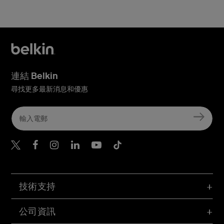
連結 Belkin
尋找更多最新消息和優惠
Belkin Twitter
Belkin Hong Kong Faceboo
Belkin Instagram
Belkin Hong Kong Lin
Belkin Youtube
Belkin TikTok
技術支持
公司資訊