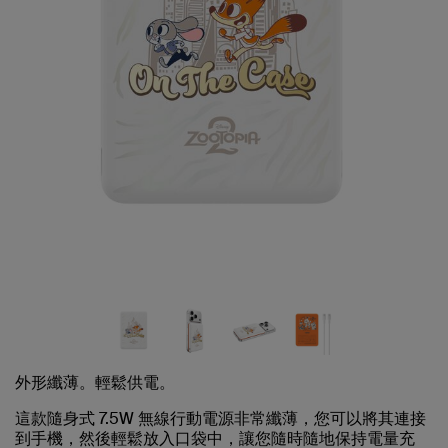
外形纖薄。輕鬆供電。
這款隨身式 7.5W 無線行動電源非常纖薄，您可以將其連接
到手機，然後輕鬆放入口袋中，讓您隨時隨地保持電量充