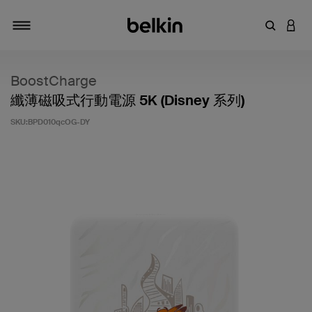
輸入關鍵
登入
切換瀏覽方式
BoostCharge
纖薄磁吸式行動電源 5K (Disney 系列)
SKU:
BPD010qcOG-DY
5 客戶評分（滿分為 5 分）