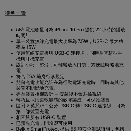
特色一覽
§
5K
電池容量可為 iPhone 16 Pro 提供 22 小時的播放
†
時間
單一裝置無線充電最大功率為 7.5W，USB-C 最大功
率為 15W
使用無線充電板與 USB-C 連接埠，同時為智慧型手
機與耳機充電
設計小巧、超薄，可輕鬆放入口袋，方便隨時隨地充
電
符合 TSA 隨身行李規定
雙向充電功能允許在為行動電源充電時，同時為其他
裝置不間斷地充電。
專為裝置相機設計 — 安裝後不會遮擋視線
輕巧且採用柔軟觸感的矽膠製成，可保護裝置
隨附 2 英尺/60 公分 USB-C 轉 USB-C 連接線，可為
第二部裝置充電
相容於所有 USB-C 裝置
已預先充電，開箱即可使用
Belkin SmartProtect 提供 55 項安全測試證明，包括