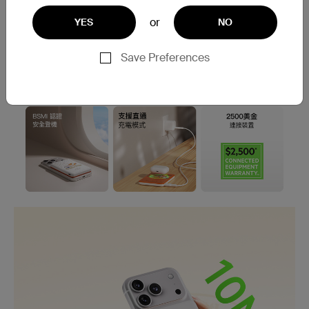
or
YES
NO
Save Preferences