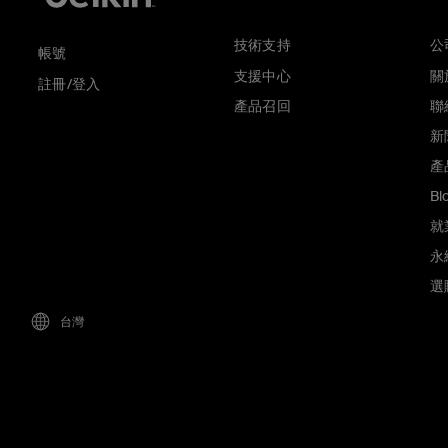
技術支持
公
帳號
支援中心
關於
註冊/登入
產品召回
聯
新
產
Bl
就
永
選
台灣