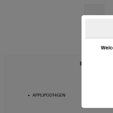
Welco
兼容性
APPLIPODT4GEN