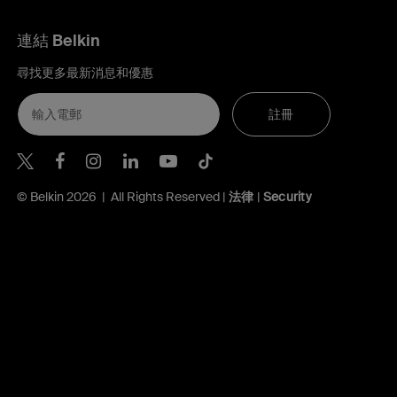
連結 Belkin
尋找更多最新消息和優惠
註冊
Belkin Twitter
Belkin Hong Kong Facebook
Belkin Instagram
Belkin Hong Kong Lin
Belkin Youtube
Belkin TikTok
© Belkin 2026 | All Rights Reserved |
法律
|
Security