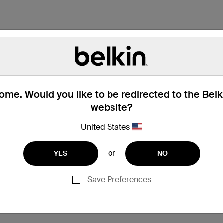
me. Would you like to be redirected to the Bel
website?
United States
or
YES
NO
Save Preferences