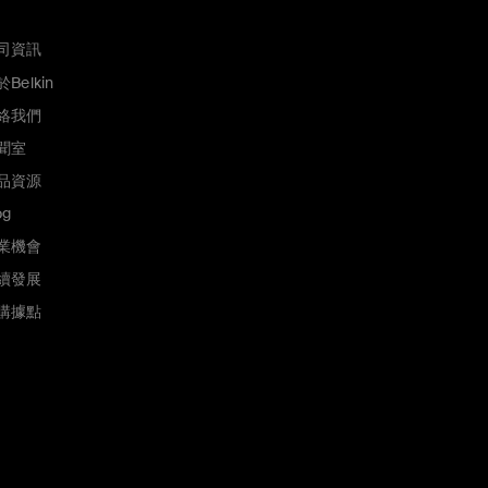
司資訊
Belkin
絡我們
聞室
品資源
og
業機會
續發展
購據點