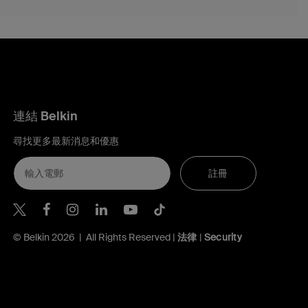
連結 Belkin
尋找更多最新消息和優惠
註冊
Belkin Twitter
Belkin Hong Kong Facebook
Belkin Instagram
Belkin Hong Kong Lin
Belkin Youtube
Belkin TikTok
© Belkin 2026 | All Rights Reserved |
法律
|
Security