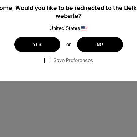
me. Would you like to be redirected to the Bel
website?
United States
or
YES
NO
Save Preferences
支援