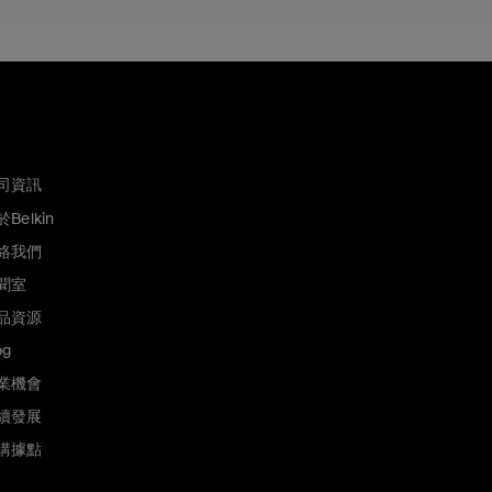
司資訊
Belkin
絡我們
聞室
品資源
og
業機會
續發展
購據點