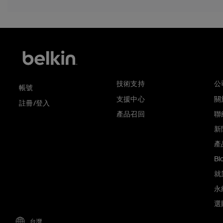
技術支持
公
帳號
支援中心
關於
註冊/登入
產品召回
聯
新
產
Bl
就
永
選
台灣