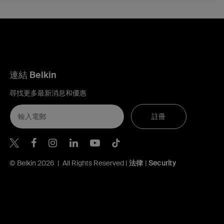
連結 Belkin
尋找更多最新消息和優惠
註冊
Belkin Twitter
Belkin Hong Kong Facebook
Belkin Instagram
Belkin Hong Kong Lin
Belkin Youtube
Belkin TikTok
© Belkin 2026 | All Rights Reserved |
法律
|
Security