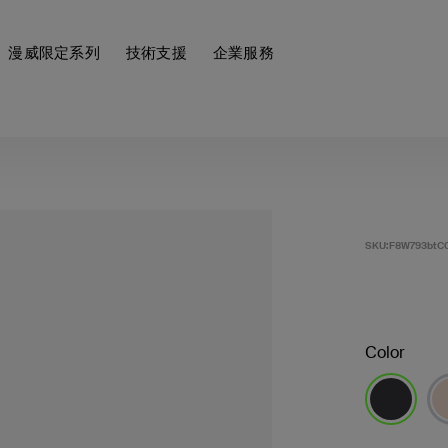
漫威限定系列
技術支援
企業服務
SKU:
F8W793btC
Color
已選取