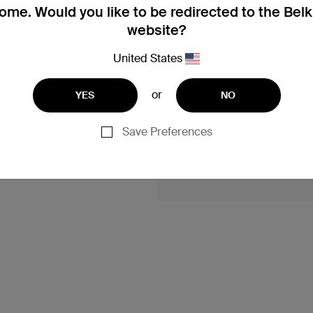
me. Would you like to be redirected to the Bel
website?
United States
or
YES
NO
Save Preferences