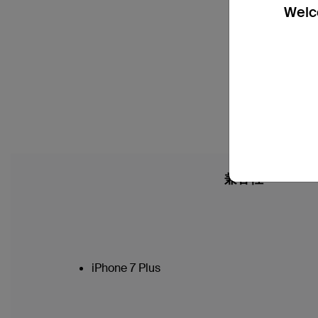
Welco
兼容性
iPhone 7 Plus