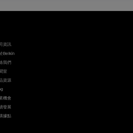
司資訊
Belkin
絡我們
聞室
品資源
og
業機會
續發展
購據點