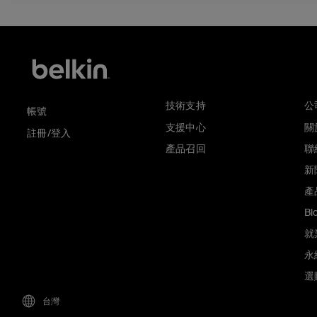
技術支持
公
帳號
支援中心
關於
註冊/登入
產品召回
聯
新
產
Bl
就
永
選
台灣