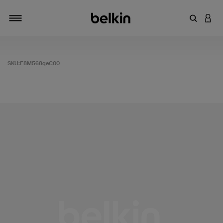
輸入關鍵
登入
切換瀏覽方式
SKU:
F8M568qeC00
5 客戶評分（滿分為 5 分）