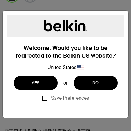
已選取
尋找零售商
Welcome. Would you like to be
redirected to the Belkin US website?
United States
or
YES
NO
Save Preferences
支援