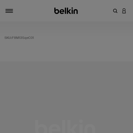
輸入關鍵
登入
切換瀏覽方式
SKU:
F8M135qeC01
5 客戶評分（滿分為 5 分）