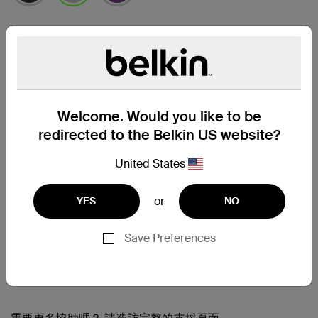
已選取
尋找零售商
Welcome. Would you like to be
redirected to the Belkin US website?
United States
or
YES
NO
Save Preferences
支援