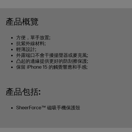
產品概覽
方便，單手放置;
抗紫外線材料;
輕薄設計;
外露端口不會干擾揚聲器或麥克風;
凸起的邊緣提供更好的防刮擦保護;
保留 iPhone 15 的觸覺響應和手感;
產品包括:
SheerForce™ 磁吸手機保護殼