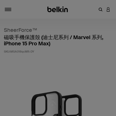
輸入關鍵
登入
切換瀏覽方式
SheerForce™
磁吸手機保護殼 (迪士尼系列 / Marvel 系列,
iPhone 15 Pro Max)
SKU:
MSA018qcMR-DY
3.2 客戶評分（滿分為 5 分）