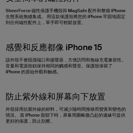
SheerForce 磁性保護手機殼與 MagSafe 配件和整個 iPhone
生態系統無縫集成。 用這款保護殼將您的 iPhone 牢固地固定
到任何磁性配件上，單手即可輕鬆放置。
感覺和反應都像 iPhone 15
該外殼不會阻擋端口和揚聲器，方便訪問和無線充電兼容性。
音量和電源按鈕保持相同的觸感和聲音。保護殼保留了
iPhone 的原始外觀和触感。
防止紫外線和屏幕向下放置
外殼採用抗紫外線的材料，可減少隨時間推移而變黃和變色的
情況。 當 iPhone 面朝下時，屏幕周圍略微凸起的邊緣可提供
更好的保護，防止刮擦。