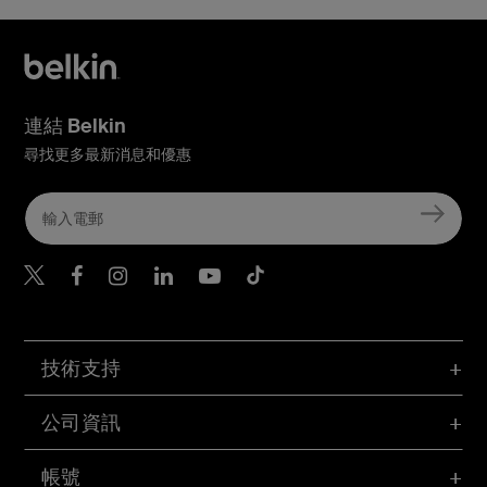
連結 Belkin
尋找更多最新消息和優惠
Belkin Twitter
Belkin Hong Kong Faceboo
Belkin Instagram
Belkin Hong Kong Lin
Belkin Youtube
Belkin TikTok
技術支持
公司資訊
帳號