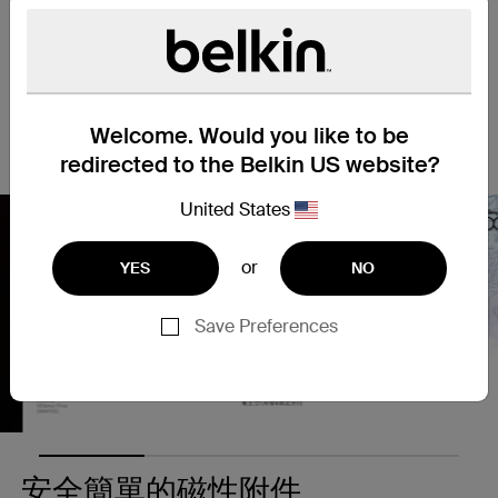
以 SheerForce™磁吸手機護殼提升您的 iPhone 使用體驗。有了
兼容 MagSafe 的性能，單手即可輕鬆地將 iPhone 貼合安置，且
在任何環境下均可享受更佳觀看體驗。抗紫外線材質可防止變
黃。將手機正面朝下放置時，輕微凸起的護殼邊緣可防止手機螢
幕與相機被刮花，而纖薄輕盈的設計確保不會妨礙手機功能或觸
Welcome. Would you like to be
覺回報。
redirected to the Belkin US website?
United States
or
YES
NO
Nex
Save Preferences
安全簡單的磁性附件