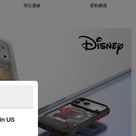
突出邊緣
柔軟觸感
kin US