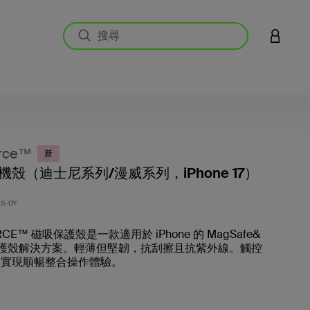
登入您的
rce™
新
殼（迪士尼系列/漫威系列，iPhone 17）
3.2 
S-DY
RCE™ 磁吸保護殼是一款適用於 iPhone 的 MagSafe&
容保護殼解決方案。輕薄但堅韌，抗刮擦且抗紫外線。觸控
 實現順暢整合操作體驗。