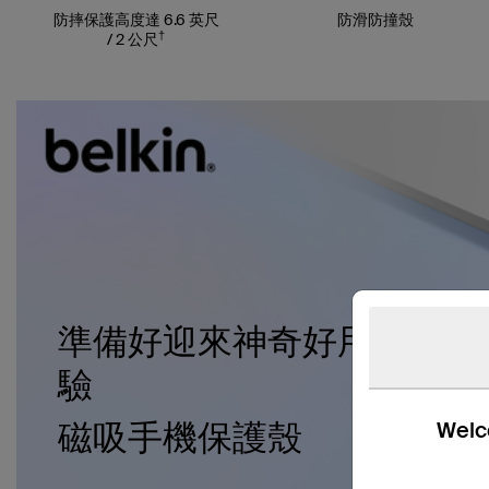
防摔保護高度達 6.6 英尺
防滑防撞殼
†
/ 2 公尺
準備好迎來神奇好用的體
驗
磁吸手機保護殼
Welco