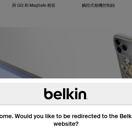
與 Qi2 和 MagSafe 相容
觸控式相機控制鈕
me. Would you like to be redirected to the Bel
website?