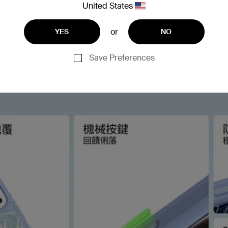
United States
or
YES
NO
Save Preferences