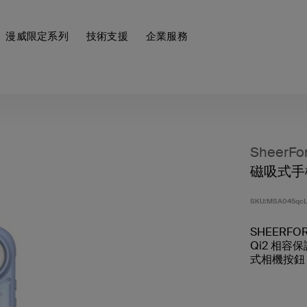
漫威限定系列
技術支援
企業服務
SheerFo
磁吸式手機
SKU:
MSA045qcL
SHEERFO
Qi2 相
式相機按鈕