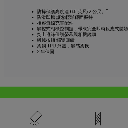
†
防摔保護高度達 6.6 英尺/2 公尺。
防滑凹槽 讓您輕鬆穩固握持
相容無線充電配件
觸控式相機控制鍵，帶來完全即時反應式體
突出邊緣保護螢幕與相機鏡頭
機械按鈕 觸覺回饋
柔韌 TPU 外殼，觸感柔軟
2 年保固