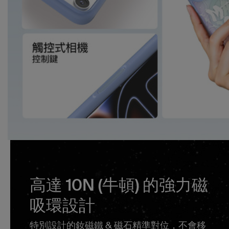
高達 10N (牛頓) 的強力磁
吸環設計
特別設計的釹磁鐵 & 磁石精準對位，不會移