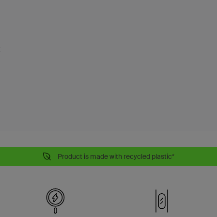
驗
Product is made with recycled plastic*