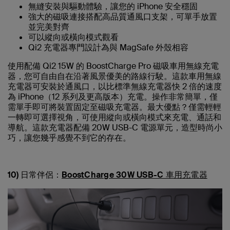
無縫安裝與驅動體驗，讓您的 iPhone 安全穩固
強大的磁吸連接搭配高品質通風口支架，可單手放置
並完美對齊
可以縱向或橫向模式觀看
Qi2 充電器專門設計為與 MagSafe 外殼相容
使用配備 Qi2 15W 的 BoostCharge Pro 磁吸車用無線充電
器，您可自由自在沿著風景優美的路線行駛。這款車用無線
充電器可安裝於通風口，以比標準無線充電器快 2 倍的速度
為 iPhone（12 系列及更高版本）充電。操作非常簡單，僅
需單手即可將裝置固定至磁吸充電器。最大優點？僅需輕輕
一轉即可選擇視角，可使用縱向或橫向模式來充電、通話和
導航。這款充電器配備 20W USB-C 電源單元，造型時尚小
巧，讓您幾乎感覺不到它的存在。
10) 日常伴侶：
BoostCharge 30W USB-C 車用充電器