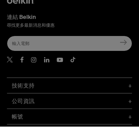
連結 Belkin
尋找更多最新消息和優惠
Belkin Twitter
Belkin Hong Kong Faceboo
Belkin Instagram
Belkin Hong Kong Lin
Belkin Youtube
Belkin TikTok
技術支持
公司資訊
帳號