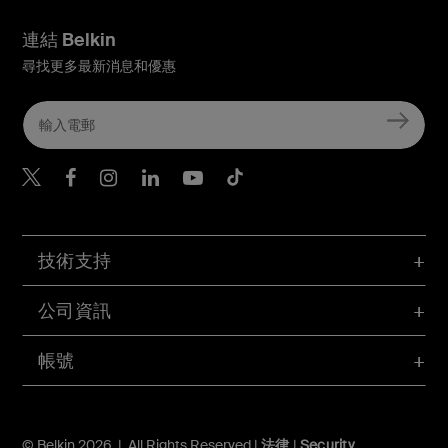
連結 Belkin
尋找更多最新消息和優惠
Belkin Twitter
Belkin Hong Kong Faceboo
Belkin Instagram
Belkin Hong Kong Lin
Belkin Youtube
Belkin TikTok
技術支持
公司資訊
帳號
© Belkin 2026 | All Rights Reserved |
法律
|
Security