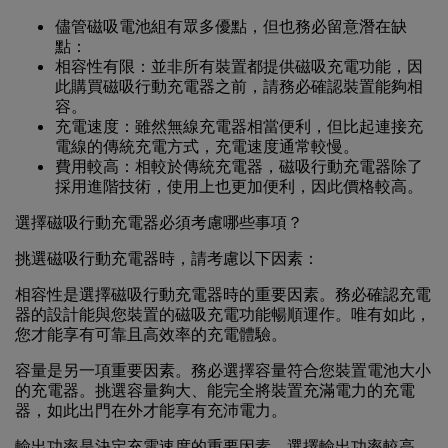
儘管磁吸電池組有眾多優點，但也務必留意潛在缺
點：
相容性有限：並非所有裝置都提供磁吸充電功能，因
此購買磁吸行動充電器之前，請務必確認裝置能夠相
容。
充電速度：雖然無線充電器相當便利，但比起連接充
電線的傳統充電方式，充電速度通常較慢。
費用較高：相較於傳統充電器，磁吸行動充電器除了
採用進階技術，使用上也更加便利，因此價格較高。
選擇磁吸行動充電器必須考慮哪些事項？
挑選磁吸行動充電器時，請考慮以下因素：
相
容性
是選擇磁吸行動充電器時的重要因素。務必確認充電
器的設計能與您裝置的磁吸充電功能暢順運作。唯有如此，
您才能享有可靠且高效率的充電體驗。
容量
是另一項重要因素。務必選擇容量符合您裝置電池大小
的充電器。挑選容量夠大、能完全將裝置充滿電力的充電
器，如此出門在外才能享有充沛電力。
輸出功率
是決定充電速度的重要因素。選擇輸出功率較高