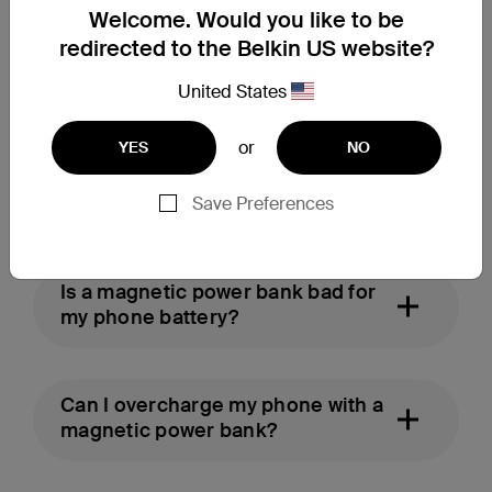
有效率。儘管優劣兼備，但如能了解這些因素，挑選磁吸行
Welcome. Would you like to be
動充電器時就能作出明智選擇，滿足自己的使用需求。若能
redirected to the Belkin US website?
選擇 Belkin 磁吸行動充電器這種商譽良好的品牌，便能安
心享受無線充電帶來的各種優點。
United States
FAQs
or
YES
NO
What are the disadvantages of
magnetic chargers?
Save Preferences
Is a magnetic power bank bad for
my phone battery?
Can I overcharge my phone with a
magnetic power bank?