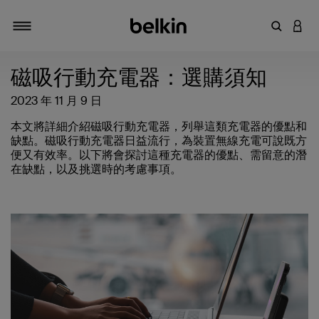
輸入關鍵
登入
切換瀏覽方式
磁吸行動充電器：選購須知
2023 年 11 月 9 日
本文將詳細介紹磁吸行動充電器，列舉這類充電器的優點和
缺點。磁吸行動充電器日益流行，為裝置無線充電可說既方
便又有效率。以下將會探討這種充電器的優點、需留意的潛
在缺點，以及挑選時的考慮事項。