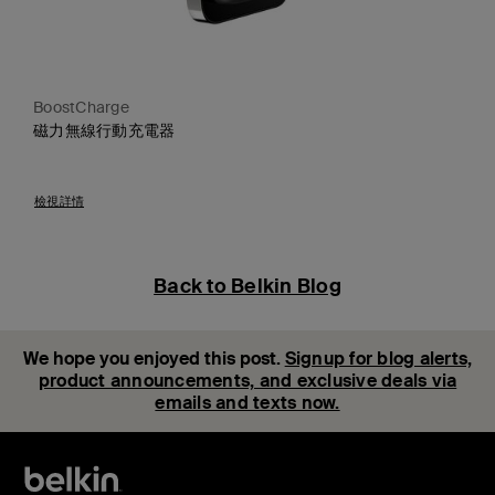
BoostCharge
磁力無線行動充電器
Price:
檢視詳情
Back to Belkin Blog
We hope you enjoyed this post.
Signup for blog alerts,
product announcements, and exclusive deals via
emails and texts now.