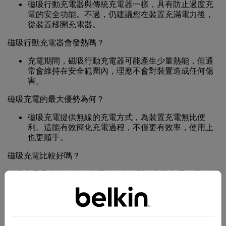
磁吸行動充電器與傳統充電器一樣，具有防止過度充
電的安全功能。不過，仍建議您在裝置充滿電力後，
從裝置移開充電器。
磁吸行動充電器會發熱嗎？
充電期間，磁吸行動充電器可能產生少量熱能，但通
常會維持在安全範圍內，理應不會對裝置造成任何傷
害。
磁吸充電的最大優勢為何？
磁吸充電提供無線的充電方式，為裝置充電無比便
利。這能有效簡化充電過程，不僅更有效率，使用上
也更順手。
磁吸充電比較好嗎？
磁吸充電具有獨一無二的優點，尤其既便利又容易使用。不
過，是否「比較好」取決於個人的喜好和需求。
總而言之，隨身磁吸行動充電器使充電體驗更加便利而且更