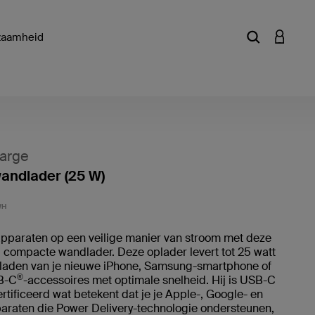
zaamheid
Zoekterm of a
INLOGG
arge
andlader (25 W)
Klantwa
WH
apparaten op een veilige manier van stroom met deze
 compacte wandlader. Deze oplader levert tot 25 watt
pladen van je nieuwe iPhone, Samsung-smartphone of
®
B-C
-accessoires met optimale snelheid. Hij is USB-C
rtificeerd wat betekent dat je je Apple-, Google- en
araten die Power Delivery-technologie ondersteunen,