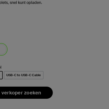
blets, snel kunt opladen.
selecteerd
l
e
USB-C to USB-C Cable
rd
 verkoper zoeken