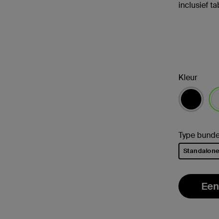
inclusief ta
Kleur
ge
Type bunde
Standalon
geselectee
Een