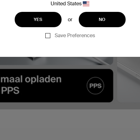
United States
or
YES
NO
Save Preferences