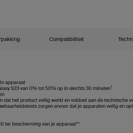
rpakking
Compatibiliteit
Techn
s
 één apparaat
†
laxy S23 van 0% tot 50% op in slechts 30 minuten
ten
an dat het product veilig werkt en voldoet aan de technische v
ouwbaarheidstests zorgen ervoor dat je apparaten veilig en 
00 ter bescherming van je apparaat**