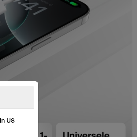
kin US