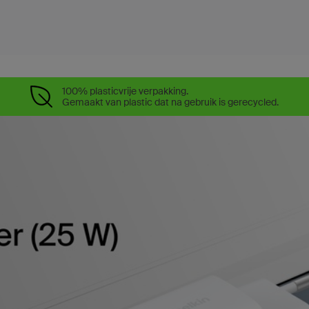
100% plasticvrije verpakking.
Gemaakt van plastic dat na gebruik is gerecycled.