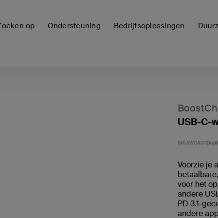
Zoeken op
Ondersteuning
Bedrijfsoplossingen
Duur
BoostCh
USB-C-w
SKU:
WCA012kq
Voorzie je 
betaalbare,
voor het o
andere US
PD 3.1-gece
andere app