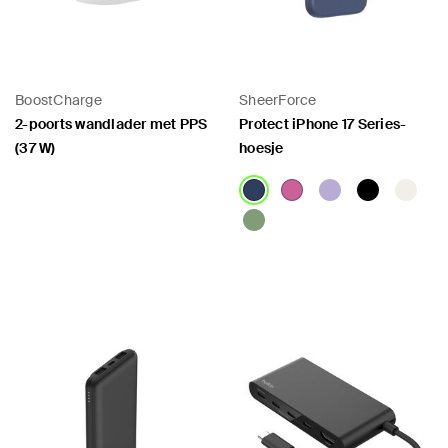
BoostCharge
SheerForce
2-poorts wandlader met PPS
Protect iPhone 17 Series-
(37 W)
hoesje
Price:
Price: