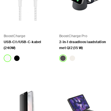
BoostCharge
BoostCharge Pro
USB-C®/USB-C-kabel
2-in-1 draadloos laadstation
(240W)
met Qi2 (15 W)
Price:
Price: