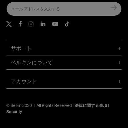
Belkin Twitter
Belkin Facebook
Belkin Instagram
Belkin LinkedIn
Belkin Youtube
Belkin TikTok
サポート
ベルキンについて
アカウント
© Belkin 2026 | All Rights Reserved |
法律に関する事項
|
Security