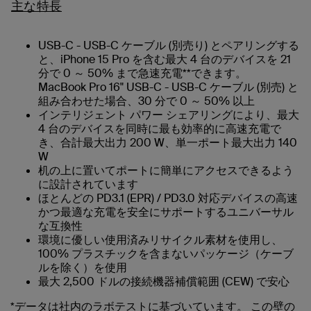
主な特長
USB-C - USB-C ケーブル (別売り) とペアリングする
と、iPhone 15 Pro を含む最大 4 台のデバイスを 21
分で 0 ～ 50% まで急速充電**できます。
MacBook Pro 16" USB-C - USB-C ケーブル (別売) と
組み合わせた場合、30 分で 0 ～ 50% 以上
インテリジェント パワー シェアリングにより、最大
4 台のデバイスを同時に最も効率的に高速充電で
き、合計最大出力 200 W、単一ポート最大出力 140
W
机の上に置いてポートに簡単にアクセスできるよう
に設計されています
ほとんどの PD3.1 (EPR) / PD3.0 対応デバイスの高速
かつ最適な充電を安全にサポートするユニバーサル
な互換性
環境に優しい使用済みリサイクル素材を使用し、
100% プラスチックを含まないパッケージ（ケーブ
ルを除く）を使用
最大 2,500 ドルの接続機器補償範囲 (CEW) で安心
*データは社内のラボテストに基づいています。 この壁の