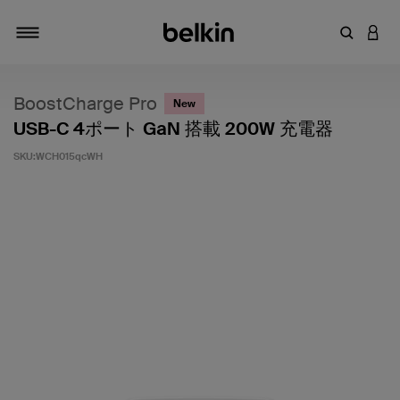
キーワー
アカ
切り替え
BoostCharge Pro
New
USB-C 4ポート GaN 搭載 200W 充電器
SKU:
WCH015qcWH
5段階中3.8のカスタマー評価