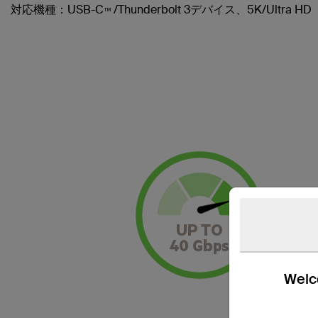
対応機種
：USB-C
/Thunderbolt 3デバイス、5K/Ultra HD
™
Welco