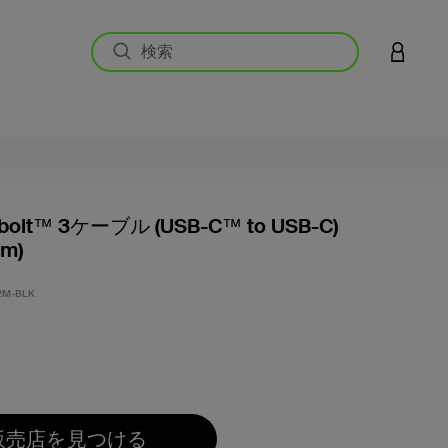
アカウン
bolt™ 3ケーブル (USB-C™ to USB-C)
2m)
5段階中
2M-BLK
販売店を見つける