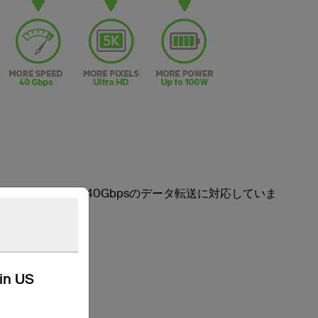
く
bolt 3デバイス間で最大40Gbpsのデータ転送に対応していま
kin US