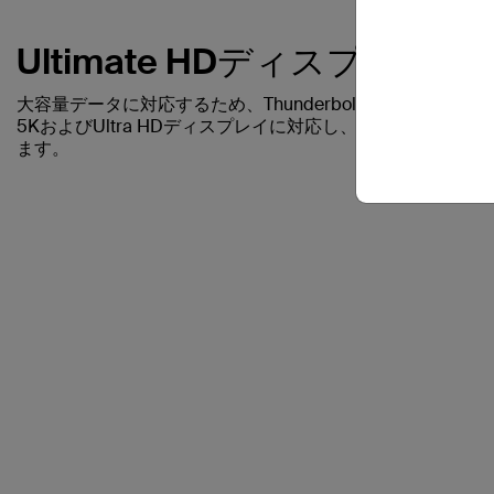
Ultimate HDディスプレイに
大容量データに対応するため、Thunderbolt 3ケーブルの40G
5KおよびUltra HDディスプレイに対応し、画質を損な
ます。