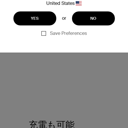
United States
対応
or
YES
NO
bpsは高画質動画に最適です。Thunderbolt、
わずにスクリーン間でコンテンツが簡単に共有でき
Save Preferences
充電も可能