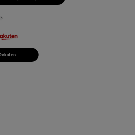
ト
Rakuten