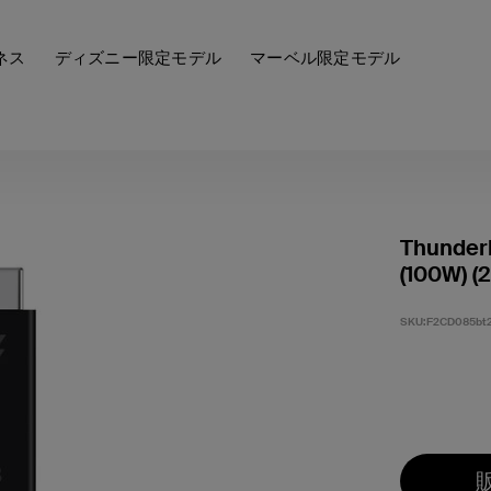
ネス
ディズニー限定モデル
マーベル限定モデル
Thunder
(100W) (
SKU:
F2CD085bt