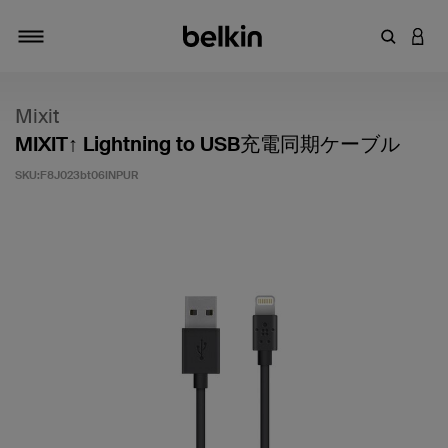
キーワー
アカ
切り替え
Mixit
MIXIT↑ Lightning to USB充電同期ケーブル
SKU:
F8J023bt06INPUR
5段階中4.4のカスタマー評価