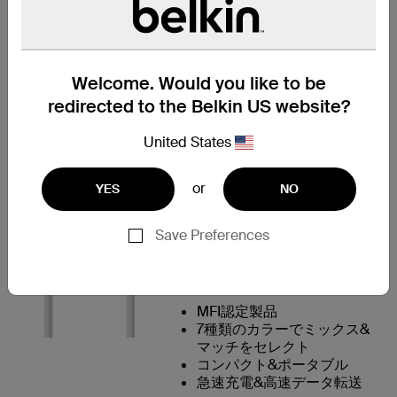
MIXIT↑ Lightning
to USBケーブ
ル：カラフルに
Welcome. Would you like to be
つなぐ
redirected to the Belkin US website?
1本のケーブルで、すべての
Lightningコネクタデバイスを素
United States
早く安全に充電および同期できま
す。USB端子をUSBポートに直
or
YES
NO
接差し込むだけで、ご家庭で、職
場で、または外出先でつなげたま
まデバイスをご利用いただけま
Save Preferences
す。
BELKINの違い
MFI認定製品
7種類のカラーでミックス&
マッチをセレクト
コンパクト&ポータブル
急速充電&高速データ転送