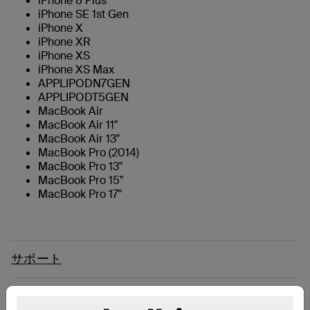
iPhone 8 Plus
iPhone SE 1st Gen
iPhone X
iPhone XR
iPhone XS
iPhone XS Max
APPLIPODN7GEN
APPLIPODT5GEN
MacBook Air
MacBook Air 11"
MacBook Air 13"
MacBook Pro (2014)
MacBook Pro 13"
MacBook Pro 15"
MacBook Pro 17"
サポート