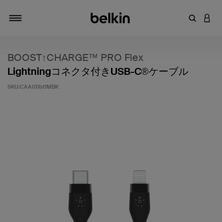
キーワー
アカ
切り替え
BOOST↑CHARGE™ PRO Flex
Lightningコネクタ付きUSB-C®ケーブル
SKU:
CAA011bt1MBK
5段階中5のカスタマー評価