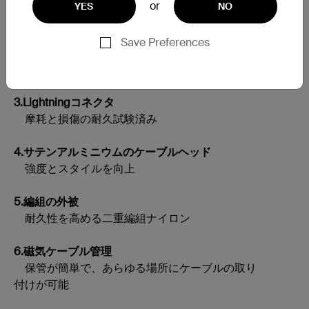
1.内部にシリコン製の被膜を採用
or
YES
NO
柔軟性が高く、絡まりにくい
Save Preferences
2.長く柔軟なストレインリリーフ
ケーブルのほつれを防止
3.Lightningコネクタ
摩耗と損傷の耐久試験済み
4.サテンアルミニウムのケーブルヘッド
強度とスタイルを向上
5.編組の外被
耐久性を高める二重編組ナイロン
6.磁気ケーブル管理
保管が簡単で、あらゆる場所にケーブルの取り
付けが可能