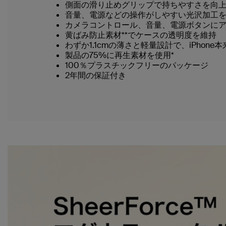
側面の滑り止めグリップで持ちやすさを向
音量、電源などの操作がしやすい光沢加工
カメラコントロール、音量、電源ボタンに
黄ばみ防止素材**でケースの透明度を維持
わずか1.1cmの薄さと軽量設計で、iPhon
製品の75%に再生素材を使用*
100％プラスチックフリーのパッケージ
2年間の保証付き