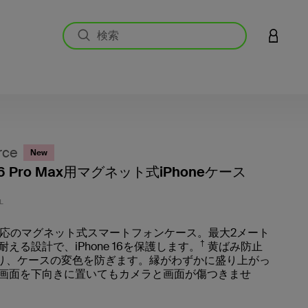
アカウン
rce
New
 16 Pro Max用マグネット式iPhoneケース
5段階
L
fe対応のマグネット式スマートフォンケース。最大2メート
†
える設計で、iPhone 16を保護します。
黄ばみ防止
より、ケースの変色を防ぎます。縁がわずかに盛り上がっ
画面を下向きに置いてもカメラと画面が傷つきませ