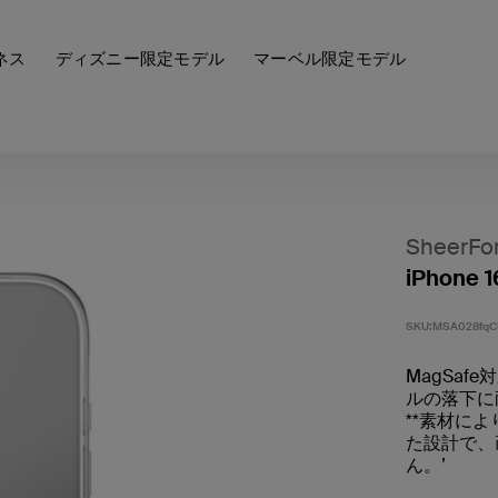
ネス
ディズニー限定モデル
マーベル限定モデル
SheerFo
iPhone
SKU:
MSA028fqC
MagSa
ルの落下に耐
**素材に
た設計で、
ん。’