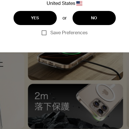
United States
or
YES
NO
Save Preferences