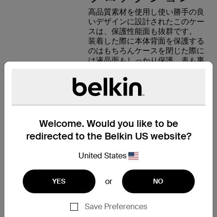
高品質素材を使用し使い勝手の良
いデザインに設計されたこのケー
スは、保護性能面も抜群です。
装着した際に本体背面を保護する
のはもちろんケースを閉じた際に
は液晶面もしっかり保護、表も裏
もしっかり保護できるキーボード
カバーです。
Welcome. Would you like to be
エラーが少な
redirected to the Belkin US website?
く、レスポンス
United States
の良い等間隔の
キー
or
YES
NO
本製品に搭載されているキーボー
Save Preferences
ドは、使い勝手を考慮した設計を