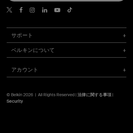
Belkin Twitter
Belkin Facebook
Belkin Instagram
Belkin LinkedIn
Belkin Youtube
Belkin TikTok
サポート
ベルキンについて
アカウント
© Belkin 2026 | All Rights Reserved |
法律に関する事項
|
Security