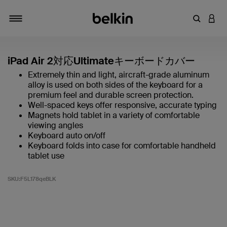
キーワー
アカ
切り替え
iPad Air 2対応Ultimateキーボードカバー
Extremely thin and light, aircraft-grade aluminum
alloy is used on both sides of the keyboard for a
premium feel and durable screen protection.
Well-spaced keys offer responsive, accurate typing
Magnets hold tablet in a variety of comfortable
viewing angles
Keyboard auto on/off
Keyboard folds into case for comfortable handheld
tablet use
SKU:
F5L178qeBLK
5段階中4.1のカスタマー評価