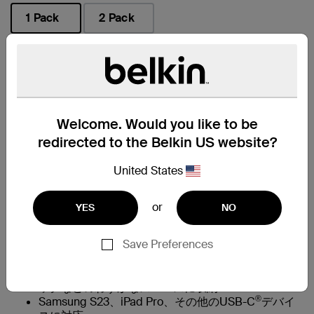
1 Pack
2 Pack
選択済み
販売店を見つける
Welcome. Would you like to be
主な特長
redirected to the Belkin US website?
United States
†
iPhone 16を25分で0%から50%まで急速充電
外装編組の95%にPCR PETを使用し、ケーブルブー
ツ、ストレインリリーフ、被膜の50%にPCR TPE素
or
YES
NO
材を使用することで、充電性能を維持しながらプラ
スチック廃棄物を削減
Save Preferences
35万回以上の折り曲げ&2万回の抜き差しにも耐える
‡
BelkinのPCR編組構造
ケーブルをコイル状に巻いて、ポケット、ハンドバ
ッグなどのわずかなスペースに収納
®
Samsung S23、iPad Pro、その他のUSB-C
デバイ