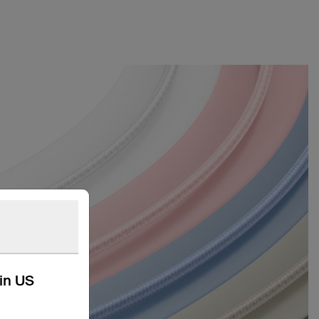
kin US