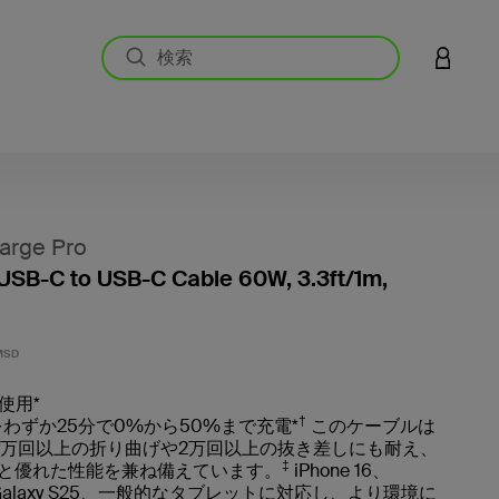
アカウン
arge Pro
USB-C to USB-C Cable 60W, 3.3ft/1m,
5段階中
MSD
使用*
†
 16をわずか25分で0%から50%まで充電*
このケーブルは
5万回以上の折り曲げや2万回以上の抜き差しにも耐え、
‡
と優れた性能を兼ね備えています。
iPhone 16、
g Galaxy S25、一般的なタブレットに対応し、より環境に