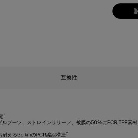
互換性
†
電
ケーブルブーツ、ストレインリリーフ、被膜の50%にPCR TP
‡
えるBelkinのPCR編組構造