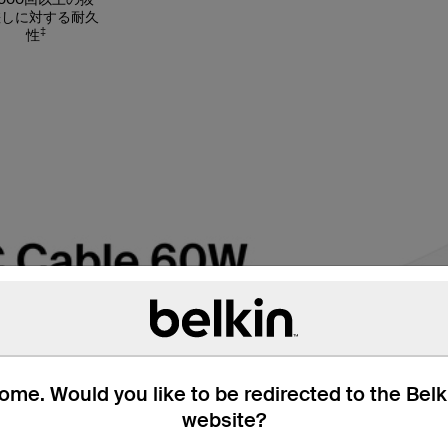
差しに対する耐久
‡
性
me. Would you like to be redirected to the Bel
website?