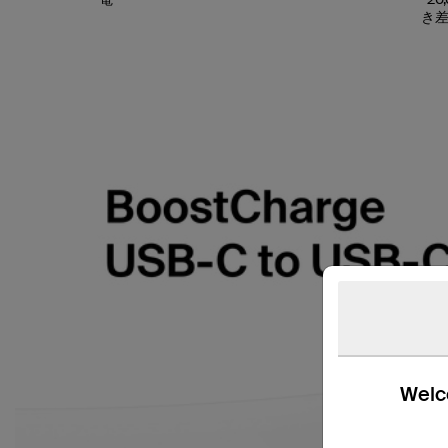
き
Welco