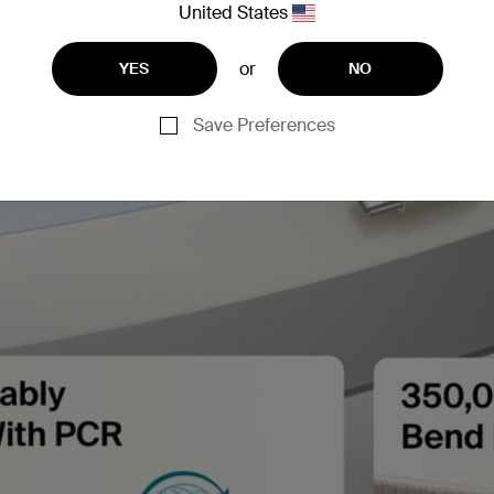
United States
or
YES
NO
Save Preferences