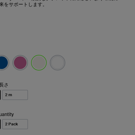
来をサポートします。
選択済み
長さ
2 m
antity
2 Pack