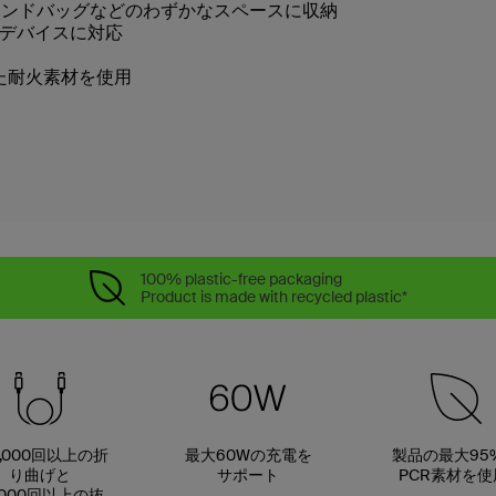
ハンドバッグなどのわずかなスペースに収納
デバイスに対応
た耐火素材を使用
100% plastic-free packaging
Product is made with recycled plastic*
0,000回以上の折
最大60Wの充電を
製品の最大95
り曲げと
サポート
PCR素材を使
,000回以上の抜