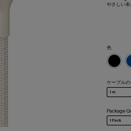
やさしい未
色
ケーブルの
1 m
選択済み
Package Qu
1 Pack
選択済み