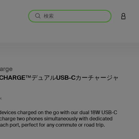
アカウン
arge
↑CHARGE™デュアルUSB-Cカーチャージャ
5段階
K
devices charged on the go with our dual 18W USB-C
 charge two phones simultaneously with dedicated
ach port, perfect for any commute or road trip.