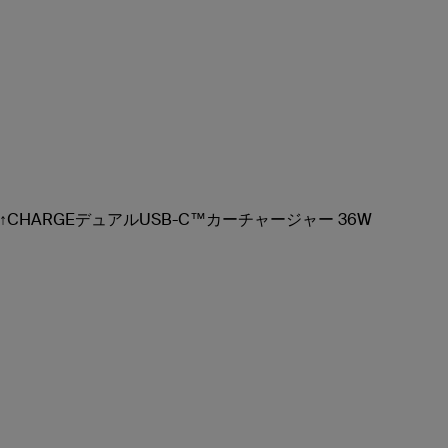
T↑CHARGEデュアルUSB-C™カーチャージャー 36W