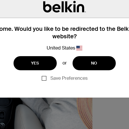
me. Would you like to be redirected to the Bel
website?
United States
or
YES
NO
Save Preferences