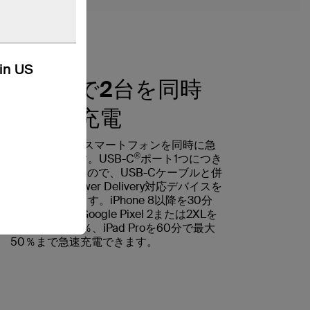
kin US
外出先で2台を同時
に急速充電
外出先で2台のスマートフォンを同時に急
®
速充電できます。USB-C
ポート1つにつき
18W給電されるので、USB-Cケーブルと併
用してUSB Power Delivery対応デバイスを
急速充電できます。iPhone 8以降を30分
で最大50％、Google Pixel 2または2XLを
37分で最大50％、iPad Proを60分で最大
50％まで急速充電できます。