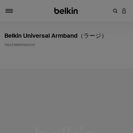
キーワー
アカ
切り替え
Belkin Universal Armband（ラージ）
SKU:
F8M983btC00
5段階中3.5のカスタマー評価