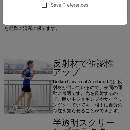
Save Preferences
スリムなため、運動中でも締め付
けられる感じはありません。この
素材は手洗いができるため、次回
のトレーニングまでアームバンド
を簡単に清潔に保てます。
反射材で視認性
アップ
Belkin Universal Armbandには反
射材が付いているので、夜間の運
動に最適です。光を反射するの
で、暗い中ジョギングやサイクリ
ングをしていても、相手に自分の
存在を知らせることができます。
半透明スクリー