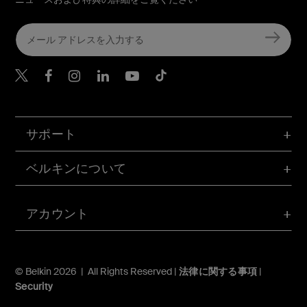
Belkin Twitter
Belkin Facebook
Belkin Instagram
Belkin LinkedIn
Belkin Youtube
Belkin TikTok
サポート
ベルキンについて
アカウント
© Belkin 2026 | All Rights Reserved |
法律に関する事項
|
Security