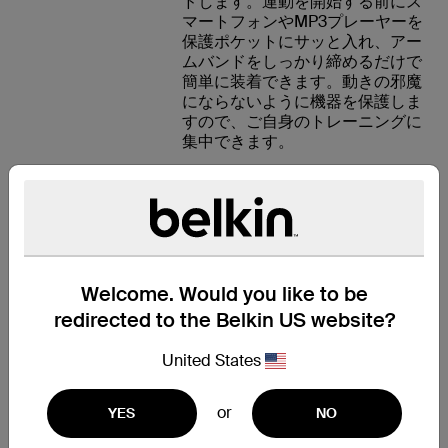
ドします。運動を開始する前にス
マートフォンやMP3プレーヤーを
保護ポケットにサッと入れ、アー
ムバンドをしっかり締めるだけで
簡単に装着できます。動きの邪魔
にならないように機器を保護しま
すので、ご自身のトレーニングに
集中できます。
快適なトレーニ
ングを実現
Welcome. Would you like to be
redirected to the Belkin US website?
Belkin Universal Armbandは、通
気性がよいネオプレン素材ででき
United States
ていて、ぴったりと快適にフィッ
ト。ジョギング、クライミング、
ランニング中でも、ストラップが
or
YES
NO
伸縮するので、思いっきり体を動
かせます。ストラップは、軽量で