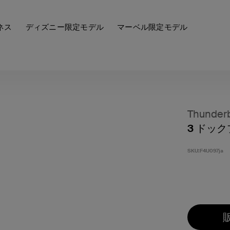
ネス
ディズニー限定モデル
マーベル限定モデル
Thunder
3 ドッ
SKU:
F4U097ja