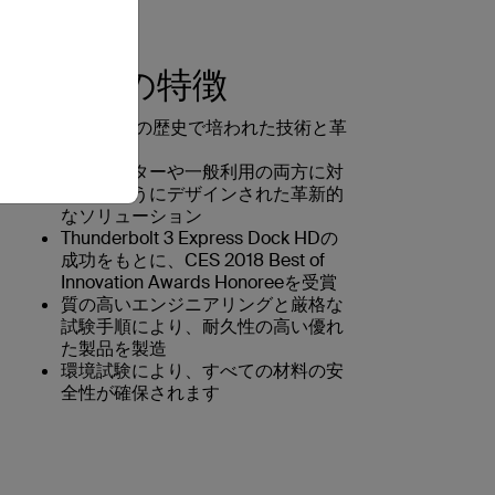
Belkinの特徴
35年以上の歴史で培われた技術と革
新
クリエイターや一般利用の両方に対
応するようにデザインされた革新的
なソリューション
Thunderbolt 3 Express Dock HDの
成功をもとに、CES 2018 Best of
Innovation Awards Honoreeを受賞
質の高いエンジニアリングと厳格な
試験手順により、耐久性の高い優れ
た製品を製造
環境試験により、すべての材料の安
全性が確保されます