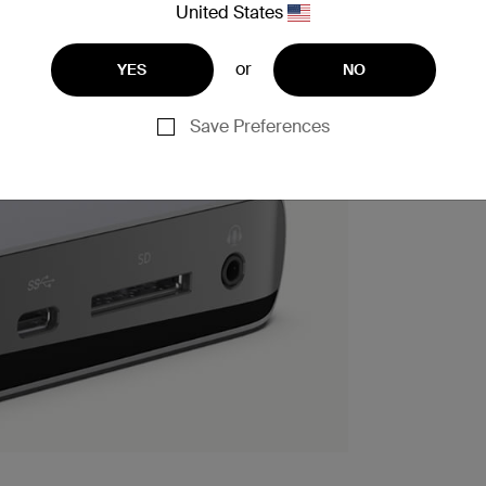
United States
or
YES
NO
Save Preferences