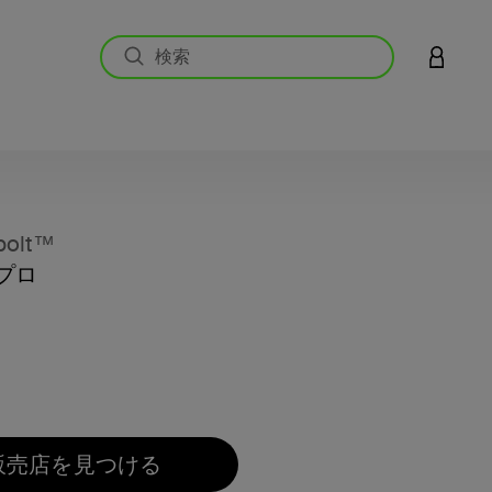
アカウン
bolt™
クプロ
5段階中
販売店を見つける