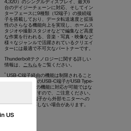
4,320）のシングルディスプレイ、最大6
台のデイジーチェーンに対応、そしてイン
ターフェースに9種類（12端子）の接続端
子を搭載しており、データ転送速度と拡張
性のさらなる機能向上を実現し、ホームス
タジオや撮影スタジオなどで編集など高度
な作業を行われる、音楽・写真・映像など
様々なジャンルで活躍されているクリエイ
ターには最適で不可欠なパートナーです。
Thunderboltテクノロジーに関する詳しい
情報は、
こちら
をご覧ください。
*
USB-C端子経由の機能は制限されること
があり、すべてのUSB-C端子がUSB Type-
C規格のすべての機能に対応が可能ではな
いことがありますので、ご注意ください。
また、USB-C端子から外部モニターへの
拡張表示に対応しない場合があります。
kin US