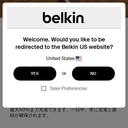
交換可能なコネクタ。
この2-in-1充電ソリューションを使用すると、
Welcome. Would you like to be
LightningポートまたはUSB-Cポートを搭載したあら
redirected to the Belkin US website?
ゆるデバイスを充電できます。片方のコネクタで
iPhone 14以前のモデルを充電し、もう一方のコネク
United States
タでiPhone 16、iPad、Samsungデバイスなどを充
電します。
or
YES
NO
iPhoneを急速充電。
Save Preferences
18W以上のUSB-C PD充電器（別売）と併用する
と、互換性のあるスマートフォンをわずか22分**で
最大50%まで充電できます。一日中、常に充電と接
続が確保されます。