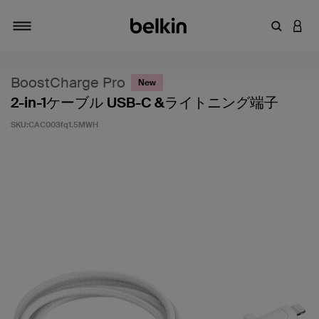
キーワー
アカ
切り替え
BoostCharge Pro
New
2-in-1ケーブル USB-C &ライトニング端子
SKU:
CAC003fq1.5MWH
5段階中3.6のカスタマー評価