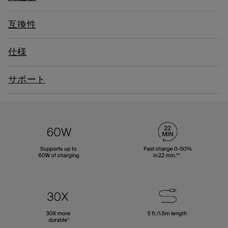
互換性
仕様
サポート