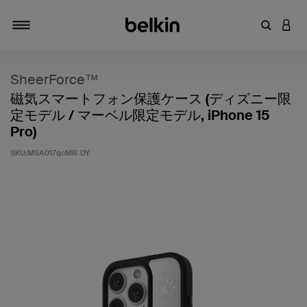
キーワー
アカ
切り替え
SheerForce™
磁気スマートフォン保護ケース (ディズニー限
定モデル / マーベル限定モデル, iPhone 15
Pro)
SKU:
MSA017qcMR-DY
5段階中5のカスタマー評価