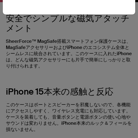
安全でシンプルな磁気アタッチ
メント
SheerForce™ MagSafe搭載スマートフォン保護ケースは、
MagSafeアクセサリーおよびiPhone のエコシステム全体と
シームレスに統合されています。このケースに入れたiPhone
は、どんな磁気アクセサリーにも片手で簡単にしっかりと取
り付けられます。
iPhone 15本来の感触と反応
このケースはポートとスピーカーを邪魔しないので、各機能
にアクセスしやすく、ワイヤレス充電にも対応しています。
ケースを装着しても、音量ボタンと電源ボタンの使い心地や
サウンドは変わりません。iPhone本来のルック＆フィールを
損ないません。