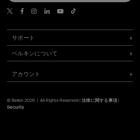
Belkin Twitter
Belkin Facebook
Belkin Instagram
Belkin LinkedIn
Belkin Youtube
Belkin TikTok
サポート
ベルキンについて
アカウント
© Belkin 2026 | All Rights Reserved |
法律に関する事項
|
Security