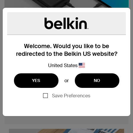
Welcome. Would you like to be
redirected to the Belkin US website?
一体型USB-Cケーブル、
United States
最大3台のデバイスを充電。
or
YES
NO
一体型USB-Cケーブル、USB-Aポート、USB-C
ポートを使用すると、合計30Wの出力でデバイ
Save Preferences
ス3台を同時に充電できます。外出先でもスマー
トフォンやタブレットの電源を確保。