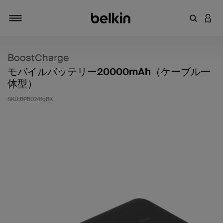
キーワー
アカ
切り替え
BoostCharge
モバイルバッテリー20000mAh（ケーブル一
体型）
SKU:
BPB024fqBK
5段階中4.9のカスタマー評価