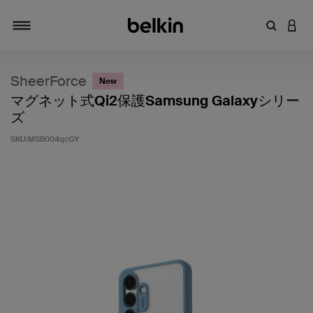
キーワー
アカ
切り替え
SheerForce
New
マグネット式Qi2保護Samsung Galaxyシリー
ズ
SKU:
MSB004qcGY
5段階中5のカスタマー評価