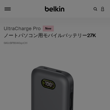
キーワー
アカ
切り替え
UltraCharge Pro
New
ノートパソコン用モバイルバッテリー27K
SKU:
BPB040qcCH
5段階中3.2のカスタマー評価