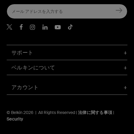
Belkin Twitter
Belkin Facebook
Belkin Instagram
Belkin LinkedIn
Belkin Youtube
Belkin TikTok
サポート
ベルキンについて
アカウント
© Belkin 2026 | All Rights Reserved |
法律に関する事項
|
Security