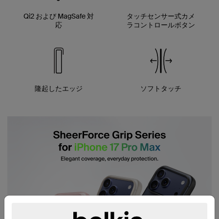
Qi2 および MagSafe 対
タッチセンサー式カメ
応
ラコントロールボタン
隆起したエッジ
ソフトタッチ