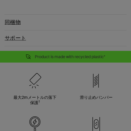
同梱物
サポート
Product is made with recycled plastic*
最大2mメートルの落下
滑り止めバンパー
†
保護