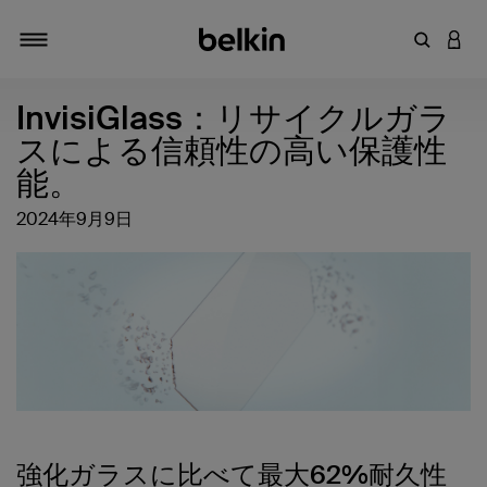
キーワー
アカ
切り替え
InvisiGlass：リサイクルガラ
スによる信頼性の高い保護性
能。
2024年9月9日
強化ガラスに比べて最大62%耐久性