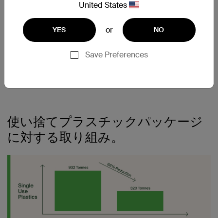
United States
or
YES
NO
2016年から販売され
ているQi認証取得製
Save Preferences
品。
使い捨てプラスチックパッケージ
に対する取り組み。