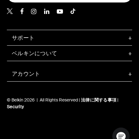
Belkin Twitter
Belkin Facebook
Belkin Instagram
Belkin LinkedIn
Belkin Youtube
Belkin TikTok
サポート
ベルキンについて
アカウント
© Belkin 2026 | All Rights Reserved |
法律に関する事項
|
Security