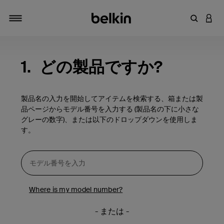
キーワー
アカ
切り替え
1.
どの製品ですか?
製品名の入力を開始してアイテムを検索する、箱または製
品ページからモデル番号を入力する (製品名の下に小さな
グレーの数字)、または以下のドロップダウンを使用しま
す。
Where is my model number?
- または -