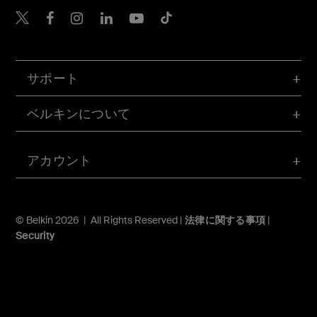
Belkin Twitter
Belkin Facebook
Belkin Instagram
Belkin LinkedIn
Belkin Youtube
Belkin TikTok
サポート
ベルキンについて
アカウント
© Belkin 2026 | All Rights Reserved |
法律に関する事項
|
Security