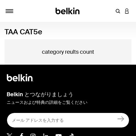
キーワー
アカ
切り替え
TAA CAT5e
category reults count
Belkin とつながりましょう
ニュースおよび特典の詳細をご覧ください
Belkin Twitter
Belkin Facebook
Belkin Instagram
Belkin LinkedIn
Belkin Youtube
Belkin TikTok